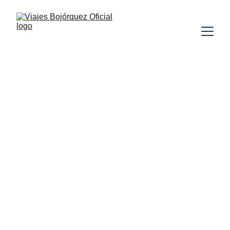
FRANCIA
INGLATERRA
BÉLGICA
ALEMANIA
SUIZA
AUSTRIA
ITALIA
MÓNACO
QUINCEAÑERAS
VUELO
INCLUIDO