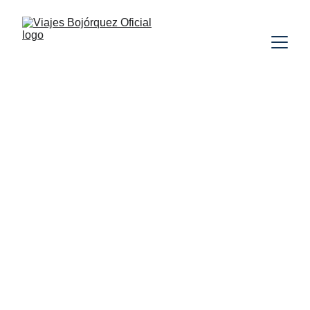
CROACIA
MONTENEGRO
ALBANIA
MACEDONIA DEL NORTE
GRECIA
SIN
VUELOS