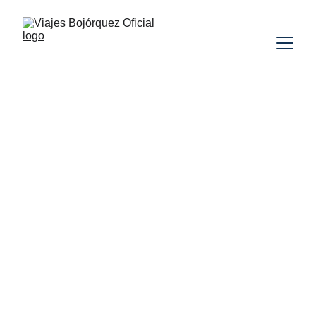
NORUEGA
SUECIA
DINAMARCA
SIN
VUELOS