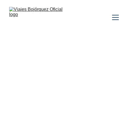
TODO INCLUIDO
PLAYAS
REPÚBLICA
DOMINICANA
VUELO INCLUIDO