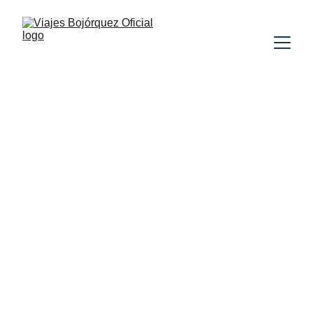
COLOMBIA
LUNA DE MIEL
VUELO
INCLUIDO
CENTRO Y SUDAMÉRICA A LA
MEDIDA