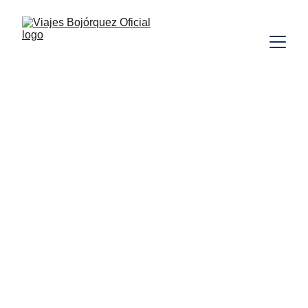
TURQUÍA
INDIA
TAILANDIA
SAFARI
VUELO INCLUIDO